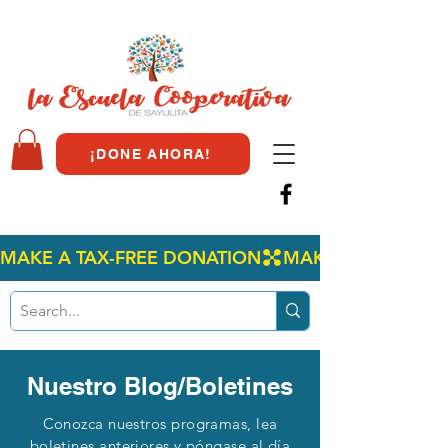
¡DONE AHORA!
MAKE A TAX-FREE DONATION
Nuestro Blog/Boletines
Conozca nuestros programas, lea
boletines anteriores y póngase al día